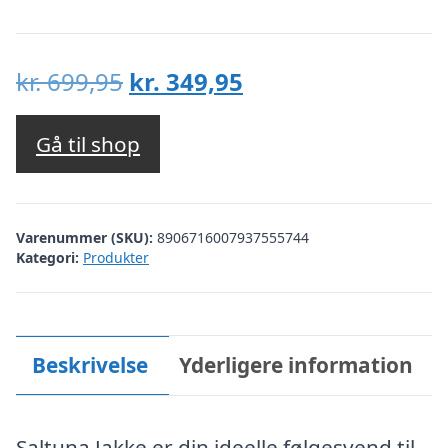
Den
Den
kr.
699,95
kr.
349,95
oprindelige
aktuelle
pris
pris
Gå til shop
var:
er:
kr. 699,95.
kr. 349,95.
Varenummer (SKU):
8906716007937555744
Kategori:
Produkter
Beskrivelse
Yderligere information
Saltuna Jakke er din ideelle følgesvend til