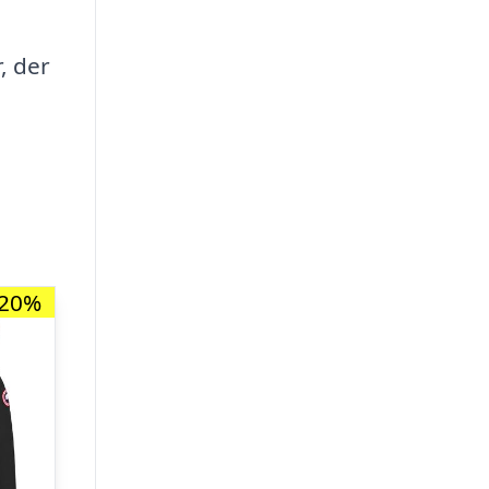
, der
-20%