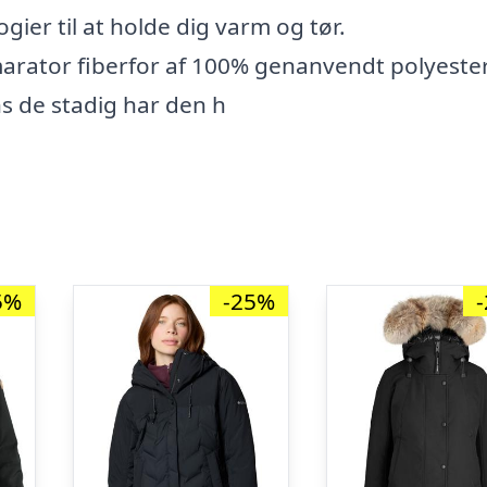
ier til at holde dig varm og tør.
marator fiberfor af 100% genanvendt polyester
s de stadig har den h
5%
-25%