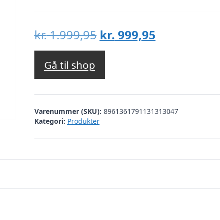
Den
Den
kr.
1.999,95
kr.
999,95
oprindelige
aktuelle
pris
pris
Gå til shop
var:
er:
kr. 1.999,95.
kr. 999,95.
Varenummer (SKU):
8961361791131313047
Kategori:
Produkter