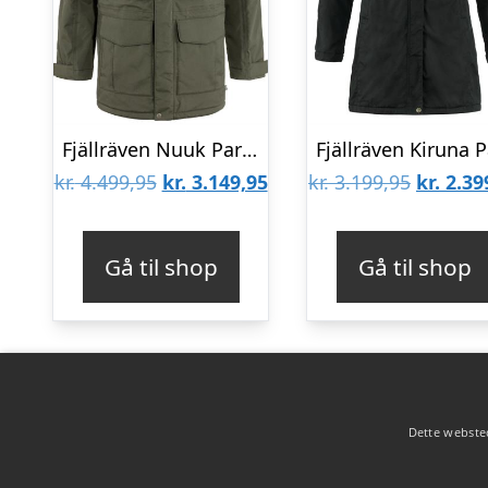
Fjällräven Nuuk Parka Mens, Deep Forest
Den
Den
Den
kr.
4.499,95
kr.
3.149,95
kr.
3.199,95
kr.
2.39
oprindelige
aktuelle
oprinde
pris
pris
pris
Gå til shop
Gå til shop
var:
er:
var:
kr. 4.499,95.
kr. 3.149,95.
kr. 3.19
Dette websted