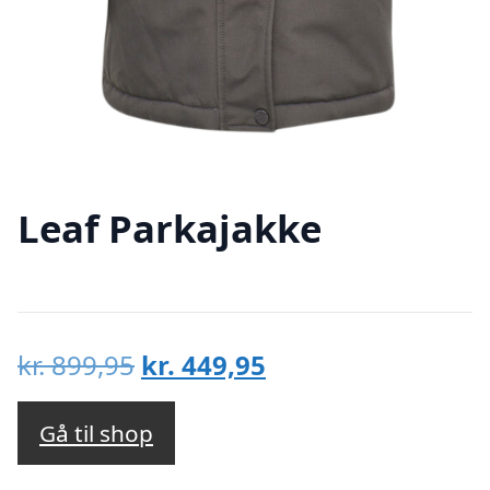
Leaf Parkajakke
Den
Den
kr.
899,95
kr.
449,95
oprindelige
aktuelle
pris
pris
Gå til shop
var:
er: