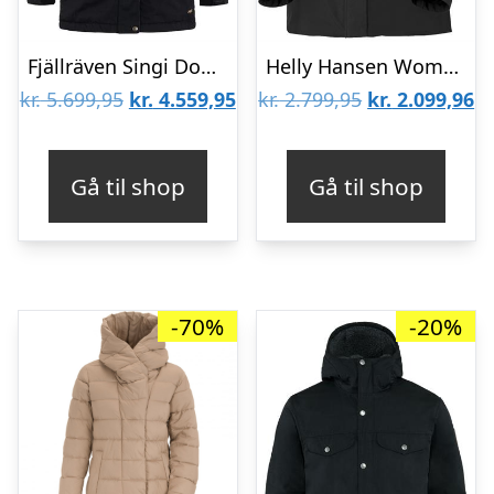
Fjällräven Singi Down Jacket Womens, Black
Helly Hansen Womens Snowplay Long Ins Jacket, Black
Den
Den
Den
D
kr.
5.699,95
kr.
4.559,95
kr.
2.799,95
kr.
2.099,96
oprindelige
aktuelle
oprindelige
ak
pris
pris
pris
pr
Gå til shop
Gå til shop
var:
er:
var:
er
kr. 5.699,95.
kr. 4.559,95.
kr. 2.799,95.
kr
-70%
-20%