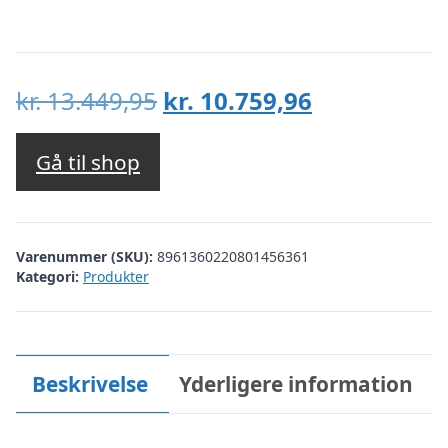
Den
Den
kr.
13.449,95
kr.
10.759,96
oprindelige
aktuelle
pris
pris
Gå til shop
var:
er:
kr. 13.449,95.
kr. 10.759,96
Varenummer (SKU):
8961360220801456361
Kategori:
Produkter
Beskrivelse
Yderligere information