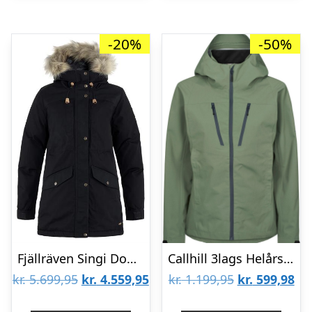
-20%
-50%
Fjällräven Singi Down Jacket Womens, Black
Callhill 3lags Helårsjakke
Den
Den
Den
De
kr.
5.699,95
kr.
4.559,95
kr.
1.199,95
kr.
599,98
oprindelige
aktuelle
oprindelige
akt