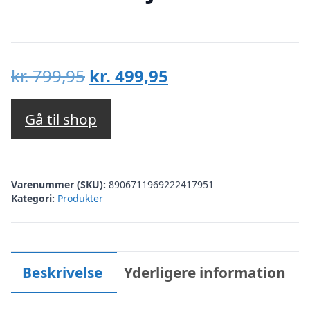
Den
Den
kr.
799,95
kr.
499,95
oprindelige
aktuelle
pris
pris
Gå til shop
var:
er:
kr. 799,95.
kr. 499,95.
Varenummer (SKU):
8906711969222417951
Kategori:
Produkter
Beskrivelse
Yderligere information