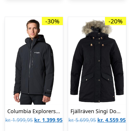
-30%
-20%
Columbia Explorers Edge II Insulated Jacket Mens, Black
Fjällräven Singi Down Jacket Womens, Black
Den
Den
Den
D
kr.
1.999,95
kr.
1.399,95
kr.
5.699,95
kr.
4.559,95
oprindelige
aktuelle
oprindelige
ak