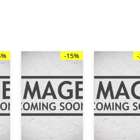
5%
-15%