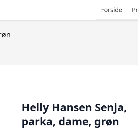
Forside
P
røn
Helly Hansen Senja,
parka, dame, grøn