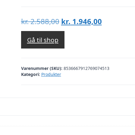
Den
Den
kr.
2.588,00
kr.
1.946,00
oprindelige
aktuelle
pris
pris
Gå til shop
var:
er:
kr. 2.588,00.
kr. 1.946,
Varenummer (SKU):
8536667912769074513
Kategori:
Produkter