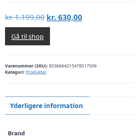
Den
Den
kr.
1.199,00
kr.
630,00
oprindelige
aktuelle
pris
pris
Gå til shop
var:
er:
kr. 1.199,00.
kr. 630,00.
Varenummer (SKU):
8536664215478517509
Kategori:
Produkter
Yderligere information
Brand