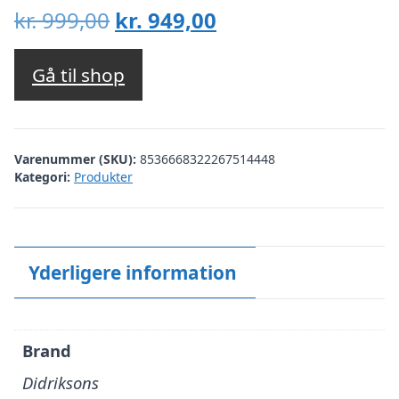
Den
Den
kr.
999,00
kr.
949,00
oprindelige
aktuelle
pris
pris
Gå til shop
var:
er:
kr. 999,00.
kr. 949,00.
Varenummer (SKU):
8536668322267514448
Kategori:
Produkter
Yderligere information
Brand
Didriksons