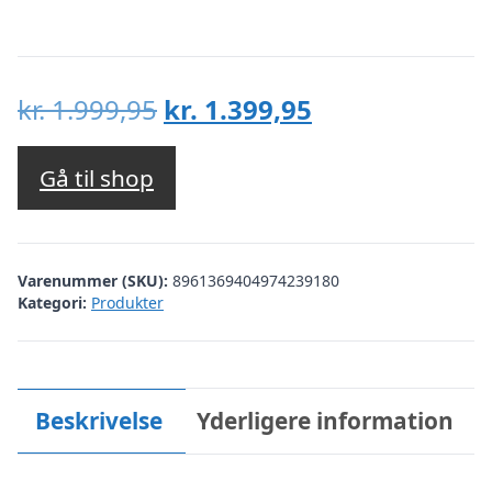
Den
Den
kr.
1.999,95
kr.
1.399,95
oprindelige
aktuelle
pris
pris
Gå til shop
var:
er:
kr. 1.999,95.
kr. 1.399,95.
Varenummer (SKU):
8961369404974239180
Kategori:
Produkter
Beskrivelse
Yderligere information